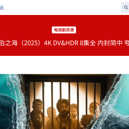
站
电视剧资源
之海（2025）4K DV&HDR 8集全 内封简中