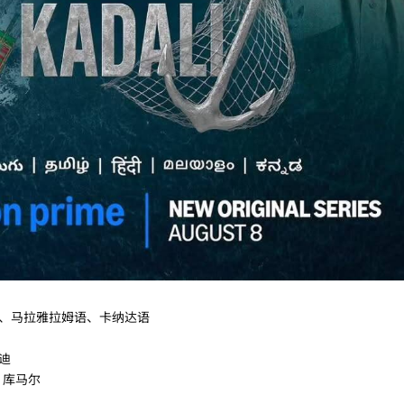
、马拉雅拉姆语、卡纳达语
迪
·库马尔