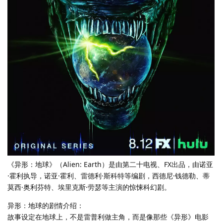
《异形：地球》（Alien: Earth）是由第二十电视、FX出品，由诺亚
·霍利执导，诺亚·霍利、雷德利·斯科特等编剧，西德尼·钱德勒、蒂
莫西·奥利芬特、埃里克斯·劳瑟等主演的惊悚科幻剧。
异形：地球的剧情介绍：
故事设定在地球上，不是雷普利做主角，而是像那些《异形》电影