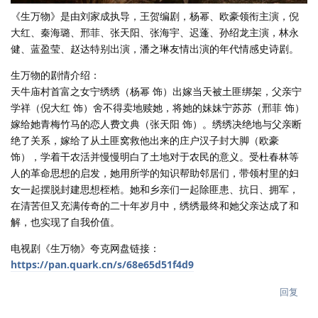
《生万物》是由刘家成执导，王贺编剧，杨幂、欧豪领衔主演，倪
大红、秦海璐、邢菲、张天阳、张海宇、迟蓬、孙绍龙主演，林永
健、蓝盈莹、赵达特别出演，潘之琳友情出演的年代情感史诗剧。
生万物的剧情介绍：
天牛庙村首富之女宁绣绣（杨幂 饰）出嫁当天被土匪绑架，父亲宁
学祥（倪大红 饰）舍不得卖地赎她，将她的妹妹宁苏苏（邢菲 饰）
嫁给她青梅竹马的恋人费文典（张天阳 饰）。绣绣决绝地与父亲断
绝了关系，嫁给了从土匪窝救他出来的庄户汉子封大脚（欧豪
饰），学着干农活并慢慢明白了土地对于农民的意义。受杜春林等
人的革命思想的启发，她用所学的知识帮助邻居们，带领村里的妇
女一起摆脱封建思想桎梏。她和乡亲们一起除匪患、抗日、拥军，
在清苦但又充满传奇的二十年岁月中，绣绣最终和她父亲达成了和
解，也实现了自我价值。
电视剧《生万物》夸克网盘链接：
https://pan.quark.cn/s/68e65d51f4d9
回复