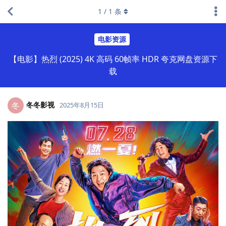
1
/
1
条
电影资源
【电影】热烈 (2025) 4K 高码 60帧率 HDR 夸克网盘资源下
载
冬冬影视
冬
2025年8月15日