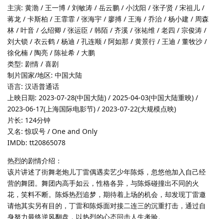
主演: 黄渤 / 王一博 / 刘敏涛 / 岳云鹏 / 小沈阳 / 张子贤 / 宋祖儿 /
蒋龙 / 卡斯柏 / 王霏霏 / 张海宇 / 廖搏 / 王海 / 乔治 / 杨小建 / 周森
林 / 叶音 / 么绍卿 / 张运臣 / 韩陌 / 齐溪 / 张祐维 / 老四 / 宗俊涛 /
刘大锁 / 衣云鹤 / 杨迪 / 孔连顺 / 阿如那 / 黄景行 / 王迪 / 董牧沙 /
徐化楠 / 陶亮 / 陈祉希 / 大鹏
类型: 剧情 / 喜剧
制片国家/地区: 中国大陆
语言: 汉语普通话
上映日期: 2023-07-28(中国大陆) / 2025-04-03(中国大陆重映) /
2023-06-17(上海国际电影节) / 2023-07-22(大规模点映)
片长: 124分钟
又名: 惊叹号 / One and Only
IMDb: tt20865078
热烈的剧情介绍：
该片讲述了街舞老炮儿丁雷偶遇卖艺少年陈烁，忽悠他加入自己经
营的舞团。舞团内高手如云，性格各异，与陈烁碰撞出不同的火
花，笑料不断。陈烁热烈追梦，期待着上场的机会，却发现丁雷邀
请他其实另有目的，丁雷和陈烁面对接二连三的沉重打击，通过自
身努力最终逆风翻盘，以热烈的心态回击人生考验。