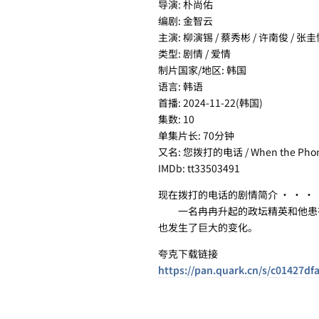
导演: 朴尚佑
编剧: 金智云
主演: 柳演锡 / 蔡秀彬 / 许南俊 / 张圭
类型: 剧情 / 爱情
制片国家/地区: 韩国
语言: 韩语
首播: 2024-11-22(韩国)
集数: 10
单集片长: 70分钟
又名: 您拨打的电话 / When the Phon
IMDb: tt33503491
现在拨打的电话的剧情简介 · · · ·
一名冉冉升起的政坛精英和他患有
也发生了巨大的变化。
夸克下载链接
https://pan.quark.cn/s/c01427df