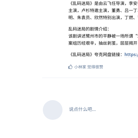
《乱码迷局》是由云飞任导演，李安
主演，卢杉特邀主演，董勇、吕一丁
明、朱袁员、欣然特别出演，丁燃、
乱码迷局的剧情介绍：
该剧讲述鹭州市的平静被一场所谓“
案组历经艰辛，抽丝剥茧，层层揭开
《乱码迷局》夸克网盘链接：
https:
小林家
觉得很赞
说点什么吧...