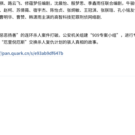
祺、路云飞、修蕴梦任编剧，沈晨怡、殷梦思、季鑫雨任联合编剧，牛骏
、赵柯、苏倩薇、宿宇杰、陈怡贞、张炯敏、王冠淇、张朕瑄、孔小铭友
曹明华、曹赞、韩潇雨主演的高智科技犯罪刑侦网络剧.
惩恶扬善”的连环杀人案件打破。公安机关组建“909专案小组”，进行
“厄里倪厄斯”交换杀人复仇计划的骇人真相的故事。
//pan.quark.cn/s/e93ab9df647b