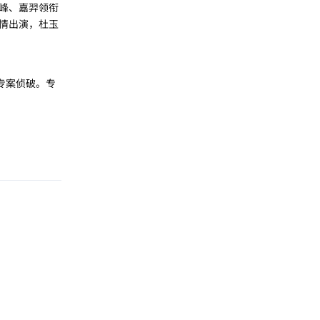
峰、嘉羿领衔
情出演，杜玉
专案侦破。专
回复