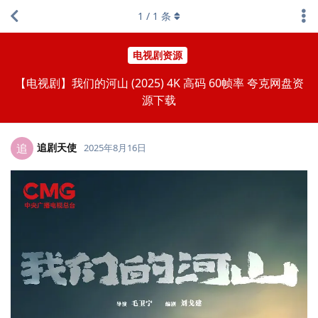
1
/
1
条
电视剧资源
【电视剧】我们的河山 (2025) 4K 高码 60帧率 夸克网盘资
源下载
追剧天使
追
2025年8月16日