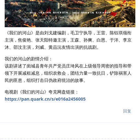
《我们的河山》是由刘戈建编剧，毛卫宁执导，王雷、陈钰琪领衔
主演，焦俊艳、张天阳特邀主演，王森、孙爽、白恩、于洋、李京
沐、邵汶主演，刘威、黄品沅友情出演的抗战剧。
我们的河山的剧情介绍：
该剧讲述了崮城县青年共产党员庄埼风在上级领导周密的指导和带
领下开展减租减息，组织农救会，团结力量一致抗日，铲除祸害人
民的匪患，组织打击日伪政府统治的故事。
电视剧《我们的河山》夸克网盘链接：
https://pan.quark.cn/s/e016a2456005
回复