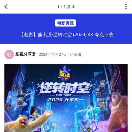
1
/
1
条
电影资源
【电影】熊出没·逆转时空 (2024) 4K 夸克下载
影视分享君
影
2024年11月27日
已编辑