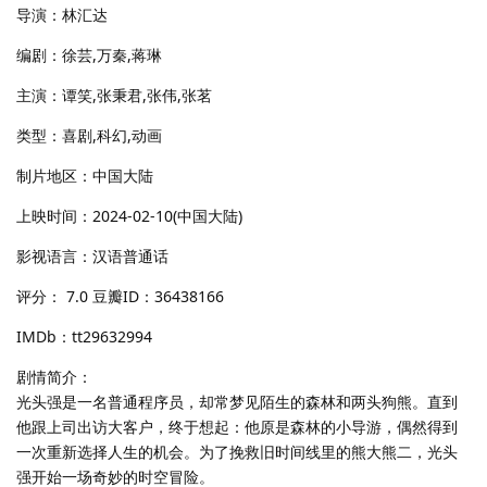
导演：林汇达
编剧：徐芸,万秦,蒋琳
主演：谭笑,张秉君,张伟,张茗
类型：喜剧,科幻,动画
制片地区：中国大陆
上映时间：2024-02-10(中国大陆)
影视语言：汉语普通话
评分： 7.0 豆瓣ID：36438166
IMDb：tt29632994
剧情简介：
光头强是一名普通程序员，却常梦见陌生的森林和两头狗熊。直到
他跟上司出访大客户，终于想起：他原是森林的小导游，偶然得到
一次重新选择人生的机会。为了挽救旧时间线里的熊大熊二，光头
强开始一场奇妙的时空冒险。