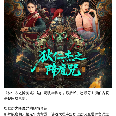
《狄仁杰之降魔咒》是由房映华执导，陈浩民、恩璟等主演的古装
悬疑网络电影。
狄仁杰之降魔咒的剧情介绍：
影片以唐朝天授元年为背景，讲述大理寺丞狄仁杰调查退休官员遭