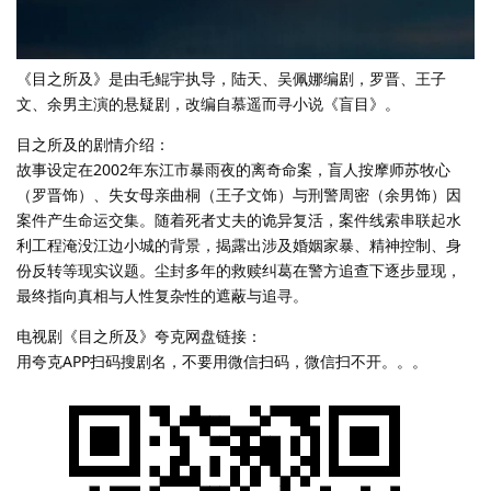
《目之所及》是由毛鲲宇执导，陆天、吴佩娜编剧，罗晋、王子
文、余男主演的悬疑剧，改编自慕遥而寻小说《盲目》。
目之所及的剧情介绍：
故事设定在2002年东江市暴雨夜的离奇命案，盲人按摩师苏牧心
（罗晋饰）、失女母亲曲桐（王子文饰）与刑警周密（余男饰）因
案件产生命运交集。随着死者丈夫的诡异复活，案件线索串联起水
利工程淹没江边小城的背景，揭露出涉及婚姻家暴、精神控制、身
份反转等现实议题。尘封多年的救赎纠葛在警方追查下逐步显现，
最终指向真相与人性复杂性的遮蔽与追寻。
电视剧《目之所及》夸克网盘链接：
用夸克APP扫码搜剧名，不要用微信扫码，微信扫不开。。。