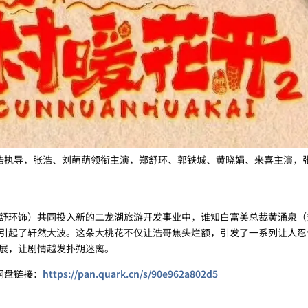
浩执导，张浩、刘萌萌领衔主演，郑舒环、郭铁城、黄晓娟、来喜主演，
：
舒环饰）共同投入新的二龙湖旅游开发事业中，谁知白富美总裁黄涌泉（
引起了轩然大波。这朵大桃花不仅让浩哥焦头烂额，引发了一系列让人忍
展，让剧情越发扑朔迷离。
网盘链接：
https://pan.quark.cn/s/90e962a802d5