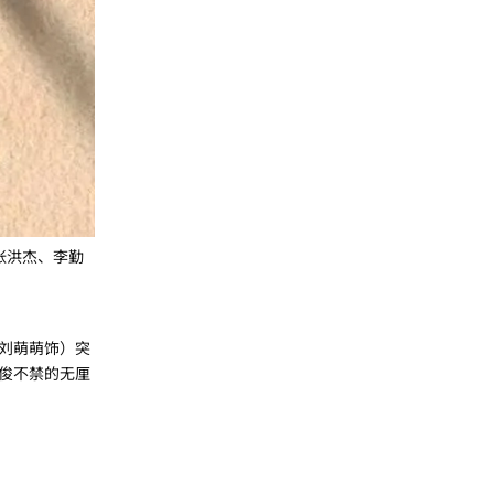
张洪杰、李勤
刘萌萌饰）突
俊不禁的无厘
回复