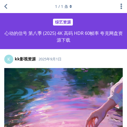
1
/
1
条
综艺资源
心动的信号 第八季 (2025) 4K 高码 HDR 60帧率 夸克网盘资
源下载
kk影视资源
K
2025年9月1日