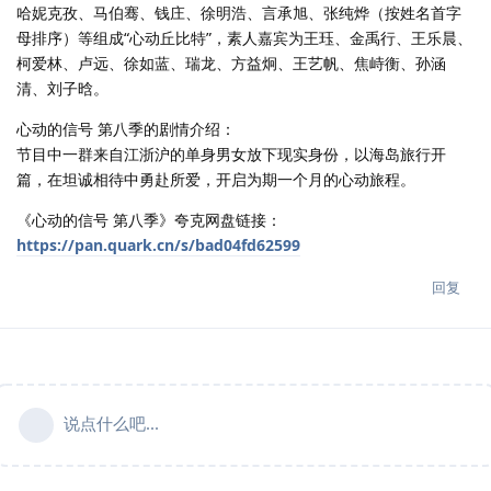
哈妮克孜、马伯骞、钱庄、徐明浩、言承旭、张纯烨（按姓名首字
母排序）等组成“心动丘比特”，素人嘉宾为王珏、金禹行、王乐晨、
柯爱林、卢远、徐如蓝、瑞龙、方益炯、王艺帆、焦峙衡、孙涵
清、刘子晗。
心动的信号 第八季的剧情介绍：
节目中一群来自江浙沪的单身男女放下现实身份，以海岛旅行开
篇，在坦诚相待中勇赴所爱，开启为期一个月的心动旅程。
《心动的信号 第八季》夸克网盘链接：
https://pan.quark.cn/s/bad04fd62599
回复
说点什么吧...