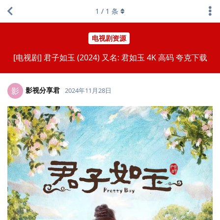
1
/
1
条
电视剧资源
[电视剧] 君子如玉 (2024) 又名: 君如玉 4K 高码 夸克下载
影视分享君
影
2024年11月28日