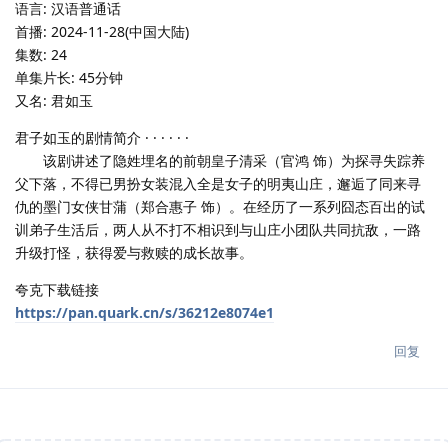
语言: 汉语普通话
首播: 2024-11-28(中国大陆)
集数: 24
单集片长: 45分钟
又名: 君如玉
君子如玉的剧情简介 · · · · · ·
该剧讲述了隐姓埋名的前朝皇子清采（官鸿 饰）为探寻失踪养
父下落，不得已男扮女装混入全是女子的明夷山庄，邂逅了同来寻
仇的墨门女侠甘蒲（郑合惠子 饰）。在经历了一系列囧态百出的试
训弟子生活后，两人从不打不相识到与山庄小团队共同抗敌，一路
升级打怪，获得爱与救赎的成长故事。
夸克下载链接
https://pan.quark.cn/s/36212e8074e1
回复