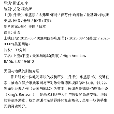
导演: 斯派克·李
编剧: 艾伦·福克斯
主演: 丹泽尔·华盛顿 / 杰弗里·怀特 / 伊芬什·哈德拉 / 拉基姆·梅尔斯
类型: 剧情 / 悬疑 / 惊悚 / 犯罪
制片国家/地区: 美国 / 日本
语言: 英语
上映日期: 2025-05-19(戛纳国际电影节) / 2025-08-15(美国) / 2025-
09-05(美国网络)
片长: 133分钟
又名: 上流x下流 / 天国与地狱(美版) / High And Low
IMDb: tt31194612
天国与地狱的剧情介绍...........
影片讲述一位叱咤乐坛的权势巨头（丹泽尔·华盛顿 饰）突遭勒
索，被迫在保护家族帝国与应对致命道德困境间做出抉择。影片以
黑泽明经典之作《天国与地狱》为蓝本，改编自爱德华·伯恩斯小说
《King's Ransom》，刻画名利场中人性与救赎的激烈交锋。华盛
顿将演绎游走于权力深渊与亲情羁绊的复杂角色，呈现一场关乎生
死的灵魂博弈。