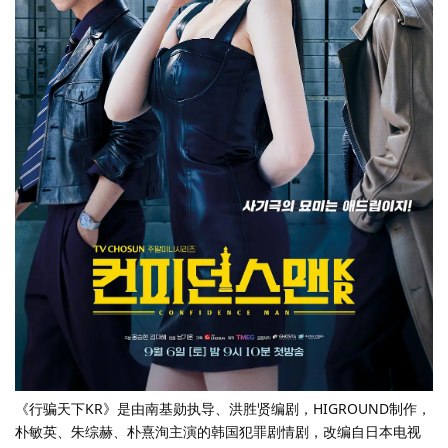
《行骗天下KR》是由南基勋执导、洪胜贤编剧，HIGROUND制作，
朴敏英、朱综赫、朴熹洵主演的韩国犯罪剧情剧，改编自日本电视