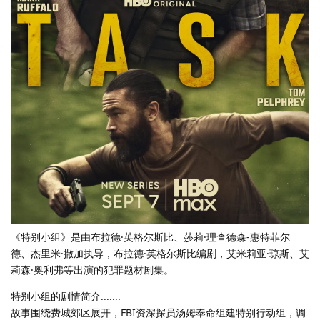
《特别小组》是由布拉德·英格尔斯比、莎莉·理查德森-惠特菲尔
德、杰里米·撒加执导，布拉德·英格尔斯比编剧，艾米莉亚·琼斯、艾
莉森·奥利弗等出演的犯罪题材剧集。
特别小组的剧情简介.......
故事围绕费城郊区展开，FBI资深探员汤姆奉命组建特别行动组，调