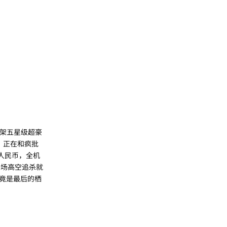
一架五星级超豪
）正在和疯批
亿人民币，全机
一场高空追杀就
竟是最后的栖