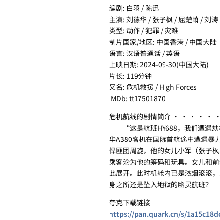
编剧: 白羽 / 陈迅
主演: 刘德华 / 张子枫 / 屈楚萧 / 刘涛
类型: 动作 / 犯罪 / 灾难
制片国家/地区: 中国香港 / 中国大陆
语言: 汉语普通话 / 英语
上映日期: 2024-09-30(中国大陆)
片长: 119分钟
又名: 危机救援 / High Forces
IMDb: tt17501870
危机航线的剧情简介 · · · · · 
“这是航班HY688，我们遭遇劫
华A380客机在国际首航途中遭遇
悍匪团周旋，他的女儿小军（张子枫 
乘客沦为他的筹码和玩具。女儿和前
此展开。此时机舱内已是浓烟滚滚，
身之所还是坠入地狱的幽灵航班？
夸克下载链接
https://pan.quark.cn/s/1a15c18d