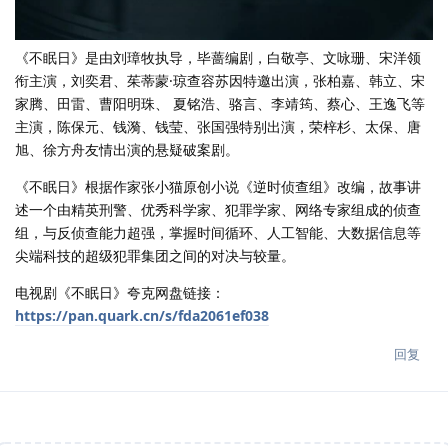
《不眠日》是由刘璋牧执导，毕蔷编剧，白敬亭、文咏珊、宋洋领
衔主演，刘奕君、茱蒂蒙·琼查容苏因特邀出演，张柏嘉、韩立、宋
家腾、田雷、曹阳明珠、 夏铭浩、骆言、李靖筠、蔡心、王逸飞等
主演，陈保元、钱漪、钱莹、张国强特别出演，荣梓杉、太保、唐
旭、徐方舟友情出演的悬疑破案剧。
《不眠日》根据作家张小猫原创小说《逆时侦查组》改编，故事讲
述一个由精英刑警、优秀科学家、犯罪学家、网络专家组成的侦查
组，与反侦查能力超强，掌握时间循环、人工智能、大数据信息等
尖端科技的超级犯罪集团之间的对决与较量。
电视剧《不眠日》夸克网盘链接：
https://pan.quark.cn/s/fda2061ef038
回复