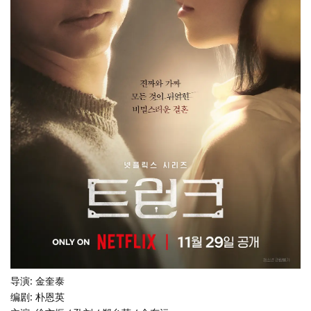
导演: 金奎泰
编剧: 朴恩英