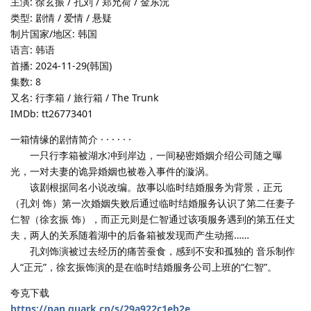
主演: 徐玄振 / 孔刘 / 郑允荷 / 金东沅
类型: 剧情 / 爱情 / 悬疑
制片国家/地区: 韩国
语言: 韩语
首播: 2024-11-29(韩国)
集数: 8
又名: 行李箱 / 旅行箱 / The Trunk
IMDb: tt26773401
一箱情缘的剧情简介 · · · · · ·
一只行李箱被湖水冲到岸边，一间秘密婚姻介绍公司随之曝
光，一对夫妻的诡异婚姻也被卷入事件的漩涡。
该剧根据同名小说改编。故事以临时结婚服务为背景，正元
（孔刘 饰）第一次婚姻失败后通过临时结婚服务认识了第二任妻子
仁智（徐玄振 饰），而正元则是仁智通过该项服务遇到的第五任丈
夫，两人的关系随着湖中的后备箱被发现而产生动摇……
孔刘饰演被过去经历的痛苦蚕食，感到不安和孤独的 音乐制作
人“正元”，徐玄振饰演的是在临时结婚服务公司上班的“仁智”。
夸克下载
https://pan.quark.cn/s/29a922c1eb2e