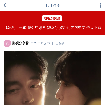
1
/
1
条
电视剧资源
【韩剧】一箱情缘 트렁크 (2024) [8集全]内封中文 夸克下载
影视分享君
影
2024年11月29日
已编辑