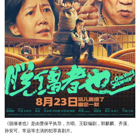
《脱缰者也》是由曹保平执导，方唱、王馼编剧，郭麒麟、齐溪、
孙安可、常远等主演的犯罪喜剧片。