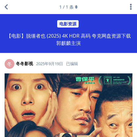
1
/
1
条
电影资源
【电影】脱缰者也 (2025) 4K HDR 高码 夸克网盘资源下载
郭麒麟主演
冬冬影视
冬
2025年9月19日
已编辑