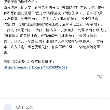
脱缰者也的剧情介绍：
该片讲述世纪之交，背井离乡的马飞（郭麒麟 饰）重返天津，在种
种不尽如意的遭遇下“拐走”外甥李嘉文（胡朗荃 饰）。前有马飞和
女友矇矇（孙安可 饰）、杀手小六（张本煜 饰）、发小猪头肉（甘
昀宸 饰）凑成“业余哄拐团”极限上岗，后有马飞二姐（齐溪 饰）、
二姐夫（常远 饰）、大姐（柳杨 饰）、大姐夫（刘亚津 饰）组成的
“家庭救援团”各显神通，更有杨保全（林雪 饰）、金强（颜北
饰）、鸡子儿（辛浩江 饰）带领的“天津大耍帮”从中搅局。一方有
难、八方添乱，事态脱缰失控，抽象不断升级，一切荒唐随之而
来。
电影《脱缰者也》夸克网盘链接：
https://pan.quark.cn/s/16d7b335c689
回复
说点什么吧...