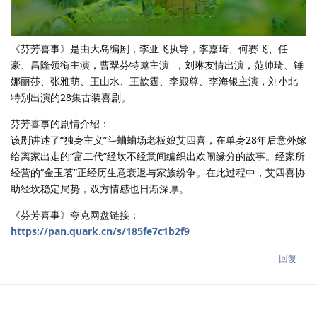
《芬芳喜事》是由大岛编剧，李亚飞执导，李嘉琦、何赛飞、任
豪、昌隆领衔主演，曹翠芬特邀主演 ，刘琳友情出演，范帅琦、锤
娜丽莎、张雅萌、王山水、王歆霆、李殿尊、李海银主演，刘小北
特别出演的28集古装喜剧。
芬芳喜事的剧情介绍：
该剧讲述了“独身主义”斗蛐蛐场老板娘艾四喜，在单身28年后意外嫁
给离家出走的“富二代”经坎不经意间编织出欢闹缘分的故事。经家所
经营的“金玉茗”正经历生意衰退与家族纷争。在此过程中，艾四喜协
助经坎稳定局势，双方情感也日渐深厚。
《芬芳喜事》夸克网盘链接：
https://pan.quark.cn/s/185fe7c1b2f9
回复