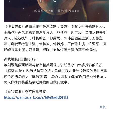
《许我耀眼》是由王娟担任总监制，黄杰、李黎明担任总制片人，
王晶晶担任艺术总监兼总制片人，杨斯乔、郝广云、董修远担任制
片人，陈畅执导，叶扬编剧，赵露思、陈伟霆领衔主演，万鹏主
演，唐晓天特别主演，管梓净、钟雅婷、王伊瑶主演，许亚军、温
峥嵘特邀主演，范世錡、冯晖、刘敏特邀出演的都市爱情剧。
许我耀眼的剧情介绍：
该剧聚焦假面婚姻与都市精英困境，讲述从小由外婆抚养的许妍
（赵露思 饰）因与父母有心结，凭借主持人身份和包装的身世与掌
控全局的沈皓明（陈伟霆 饰）结婚，经历婚姻破裂与事业挫折后，
两人撕掉伪装重新靠近并找回自我的故事。
《许我耀眼》夸克网盘链接：
https://pan.quark.cn/s/b9e8add5f1f2
回复