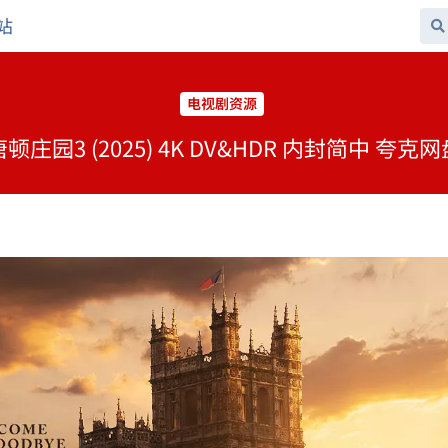
站
电视剧资源
庄园3 (2025) 4K DV&HDR 内封简中 夸