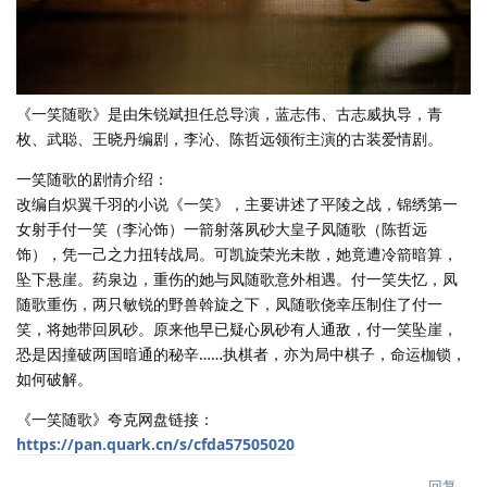
《一笑随歌》是由朱锐斌担任总导演，蓝志伟、古志威执导，青
枚、武聪、王晓丹编剧，李沁、陈哲远领衔主演的古装爱情剧。
一笑随歌的剧情介绍：
改编自炽翼千羽的小说《一笑》，主要讲述了平陵之战，锦绣第一
女射手付一笑（李沁饰）一箭射落夙砂大皇子凤随歌（陈哲远
饰），凭一己之力扭转战局。可凯旋荣光未散，她竟遭冷箭暗算，
坠下悬崖。药泉边，重伤的她与凤随歌意外相遇。付一笑失忆，凤
随歌重伤，两只敏锐的野兽斡旋之下，凤随歌侥幸压制住了付一
笑，将她带回夙砂。原来他早已疑心夙砂有人通敌，付一笑坠崖，
恐是因撞破两国暗通的秘辛……执棋者，亦为局中棋子，命运枷锁，
如何破解。
《一笑随歌》夸克网盘链接：
https://pan.quark.cn/s/cfda57505020
回复