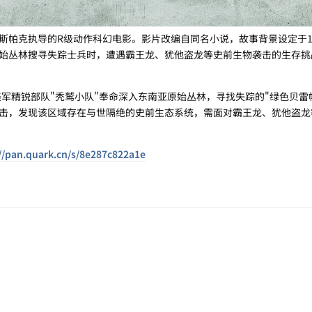
斯帕克执导的R级动作科幻电影。影片改编自同名小说，故事背景设定于1
原始丛林搜寻失踪士兵时，遭遇霸王龙、犹他盗龙等史前生物袭击的生存挑
美军精锐部队"秃鹫小队"奉命深入东南亚原始丛林，寻找失踪的"绿色贝雷
击，发现该区域存在与世隔绝的史前生态系统，需面对霸王龙、犹他盗龙
//pan.quark.cn/s/8e287c822a1e