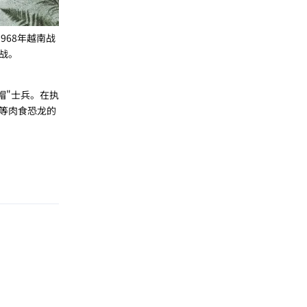
968年越南战
战。
帽"士兵。在执
等肉食恐龙的
回复