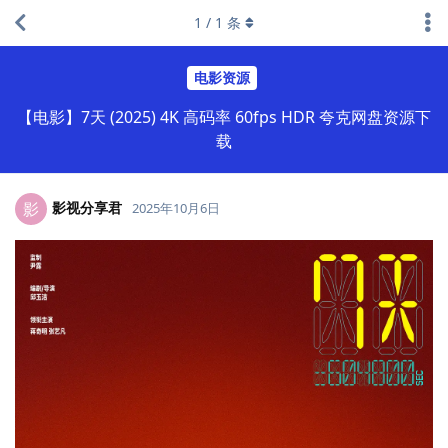
1
/
1
条
电影资源
【电影】7天 (2025) 4K 高码率 60fps HDR 夸克网盘资源下
载
影视分享君
影
2025年10月6日