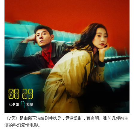
《7天》是由邱玉洁编剧并执导，尹露监制，蒋奇明、张艺凡领衔主
演的科幻爱情电影。