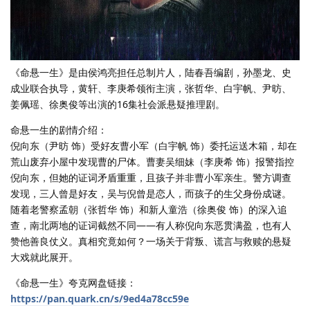
《命悬一生》是由侯鸿亮担任总制片人，陆春吾编剧，孙墨龙、史
成业联合执导，黄轩、李庚希领衔主演，张哲华、白宇帆、尹昉、
姜佩瑶、徐奥俊等出演的16集社会派悬疑推理剧。
命悬一生的剧情介绍：
倪向东（尹昉 饰）受好友曹小军（白宇帆 饰）委托运送木箱，却在
荒山废弃小屋中发现曹的尸体。曹妻吴细妹（李庚希 饰）报警指控
倪向东，但她的证词矛盾重重，且孩子并非曹小军亲生。警方调查
发现，三人曾是好友，吴与倪曾是恋人，而孩子的生父身份成谜。
随着老警察孟朝（张哲华 饰）和新人童浩（徐奥俊 饰）的深入追
查，南北两地的证词截然不同——有人称倪向东恶贯满盈，也有人
赞他善良仗义。真相究竟如何？一场关于背叛、谎言与救赎的悬疑
大戏就此展开。
《命悬一生》夸克网盘链接：
https://pan.quark.cn/s/9ed4a78cc59e