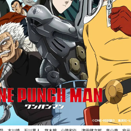
导，古川慎、石川界人、悠木碧、山路和弘、津田健次郎、高山南、安元