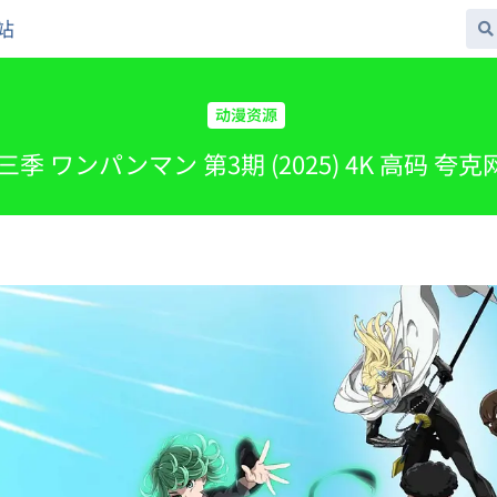
站
动漫资源
季 ワンパンマン 第3期 (2025) 4K 高码 