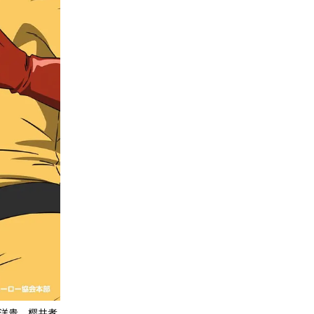
洋贵、樱井孝