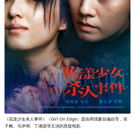
《花漾少女杀人事件》（Girl On Edge）是由周璟豪自编自导，张
子枫、马伊琍、丁湘源等主演的悬疑电影.