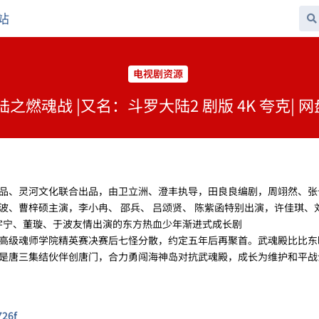
站
电视剧资源
之燃魂战 |又名：斗罗大陆2 剧版 4K 夸克| 网盘
品、灵河文化联合出品，由卫立洲、澄丰执导，田良良编剧，周翊然、张
、曹梓硕主演，李小冉、 邵兵、 吕颂贤、 陈紫函特别出演，许佳琪、
刘宇宁、董璇、于波友情出演的东方热血少年渐进式成长剧
高级魂师学院精英赛决赛后七怪分散，约定五年后再聚首。武魂殿比比东
是唐三集结伙伴创唐门，合力勇闯海神岛对抗武魂殿，成长为维护和平战
726f