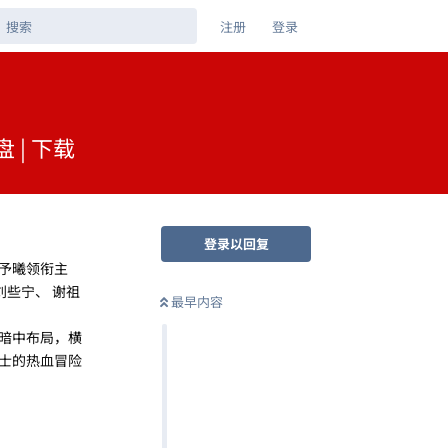
注册
登录
 | 下载
登录以回复
予曦领衔主
刘些宁、 谢祖
最早内容
暗中布局，横
士的热血冒险