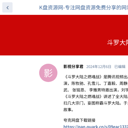
K盘资源网-专注网盘资源免费分享的网
斗罗大陆
影视分享君
2024年12月6日
已编辑
影
《斗罗大陆之燃魂战》是腾讯视频出
演，陈牧驰、孔雪儿、丁嘉毅、周静波
武、 张铭恩、 李雅男特邀出演，
《斗罗大陆之燃魂战》讲述了全大陆
扫几大宗门，妄图称霸斗罗大陆。于
故事。
夸克网盘下载链接
https://pan.quark.cn/s/09eac133