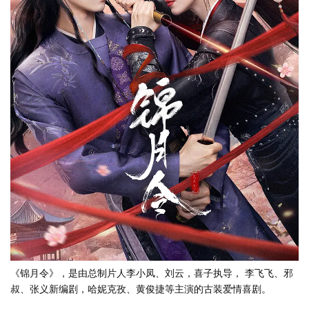
《锦月令》，是由总制片人李小凤、刘云，喜子执导， 李飞飞、邪
叔、张义新编剧，哈妮克孜、黄俊捷等主演的古装爱情喜剧。