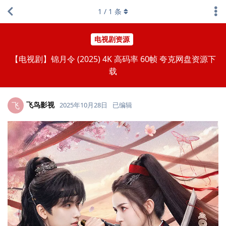
1
/
1
条
电视剧资源
【电视剧】锦月令 (2025) 4K 高码率 60帧 夸克网盘资源下
载
飞鸟影视
飞
2025年10月28日
已编辑