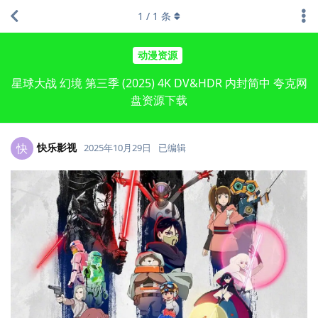
1
/
1
条
动漫资源
星球大战 幻境 第三季 (2025) 4K DV&HDR 内封简中 夸克网
盘资源下载
快乐影视
快
2025年10月29日
已编辑