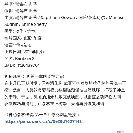
导演: 瑞舍布·谢蒂
编剧: 瑞舍布·谢蒂
主演: 瑞舍布·谢蒂 / Sapthami Gowda / 阿丘特·库马尔 / Manasi
Sudhir / Shine Shetty
类型: 动作 / 惊悚
制片国家/地区: 印度
语言: 卡纳达语
上映日期: 2025(印度)
又名: Kantara 2
IMDb: tt26439764
神秘森林传说 第一章的剧情介绍：
在卡丹巴王朝时期，天神潘朱利·戴瓦守护着坎塔拉圣林的灵魂与平
衡。然而，人类的贪婪与权力欲望逐渐侵蚀自然秩序，打破了神圣
的宁静。于是，沉睡的潘朱利戴瓦被唤醒，以雷霆之势降临人间，
驱散腐朽与混乱，让森林重归纯净，天地再度恢复和谐。
《神秘森林传说 第一章》夸克网盘链接：
https://pan.quark.cn/s/0e29d7627442
回复