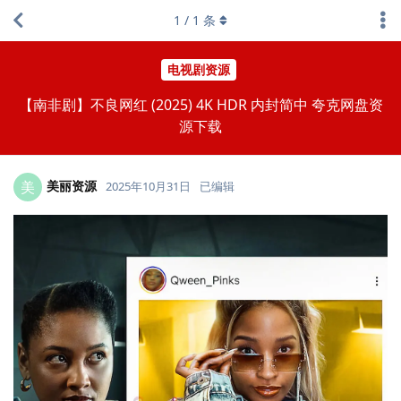
1
/
1
条
电视剧资源
【南非剧】不良网红 (2025) 4K HDR 内封简中 夸克网盘资
源下载
美丽资源
美
2025年10月31日
已编辑