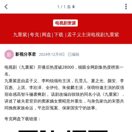
1
/
1
条
电视剧资源
九重紫|夸克|网盘|下载 |孟子义主演电视剧九重紫
影视分享君
影
2024年12月9日
已编辑
电视剧《九重紫》开播后热度破28000，猫眼全网剧集热度榜第一
名。
九重紫是由孟子义、李昀锐领衔主演，孔雪儿、夏之光、颜安、李
百惠、上淇、李欣泽、全伊伦、朱俊麟主演，张萌特邀主演的双强
宿命感高智斗骊袭爽剧 。该剧改编自吱吱的同名小说《九重紫》，
讲述了被夫君背弃的窦家嫡女窦昭意外重生，与身负家仇的宋墨共
同挽救家族命运，平忠臣冤案、保家国安宁的故事。
夸克网盘下载链接：