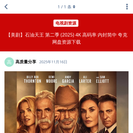
1
/
1
条
电视剧资源
【美剧】石油天王 第二季 (2025) 4K 高码率 内封简中 夸克
网盘资源下载
高质量分享
高
2025年11月16日