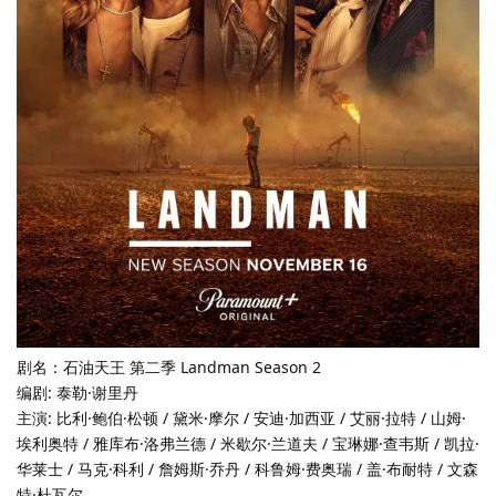
剧名：石油天王 第二季 Landman Season 2
编剧: 泰勒·谢里丹
主演: 比利·鲍伯·松顿 / 黛米·摩尔 / 安迪·加西亚 / 艾丽·拉特 / 山姆·
埃利奥特 / 雅库布·洛弗兰德 / 米歇尔·兰道夫 / 宝琳娜·查韦斯 / 凯拉·
华莱士 / 马克·科利 / 詹姆斯·乔丹 / 科鲁姆·费奥瑞 / 盖·布耐特 / 文森
特·杜瓦尔