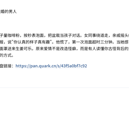
结婚的男人
量咖啡粉，按秒表泡面，把盆栽当孩子对话。女同事绕道走，亲戚摇头叹
报，说"你认真的样子真有趣"。他慌了，第一次泡面超时三分钟。当她感
面罩送来生姜可乐。原来爱情不是改造怪癖，而是有人读懂你古怪背后的
的方式。
盘链接：
https://pan.quark.cn/s/43f5a0bf7c92