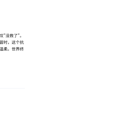
"没救了"。
冒时，这个抗
温柔。世界终
回复