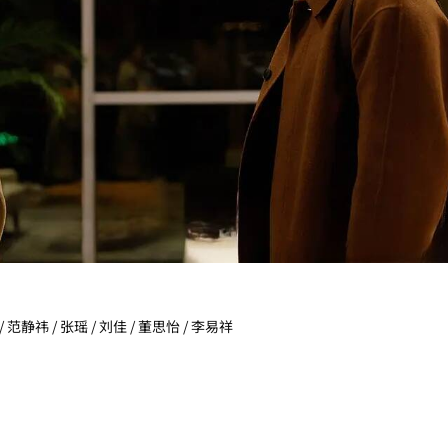
/ 范静祎 / 张瑶 / 刘佳 / 董思怡 / 李易祥