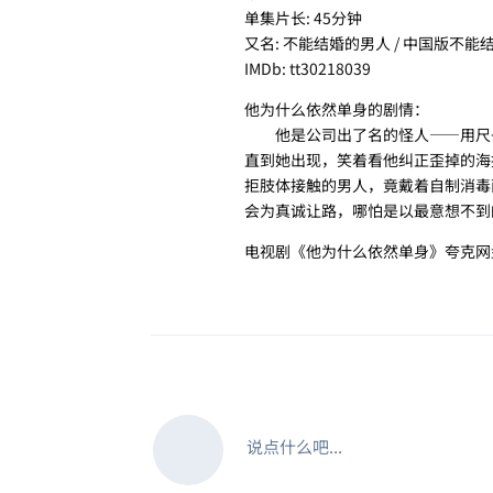
单集片长: 45分钟
又名: 不能结婚的男人 / 中国版不能
IMDb: tt30218039
他为什么依然单身的剧情：
他是公司出了名的怪人——用尺子
直到她出现，笑着看他纠正歪掉的海
拒肢体接触的男人，竟戴着自制消毒
会为真诚让路，哪怕是以最意想不到
电视剧《他为什么依然单身》夸克网
说点什么吧...