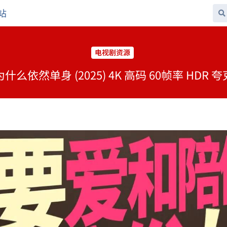
站
电视剧资源
么依然单身 (2025) 4K 高码 60帧率 HDR