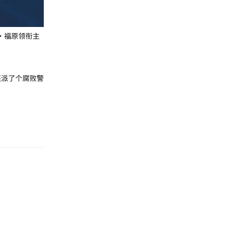
伦·福原领衔主
还派了个腐败警
回复