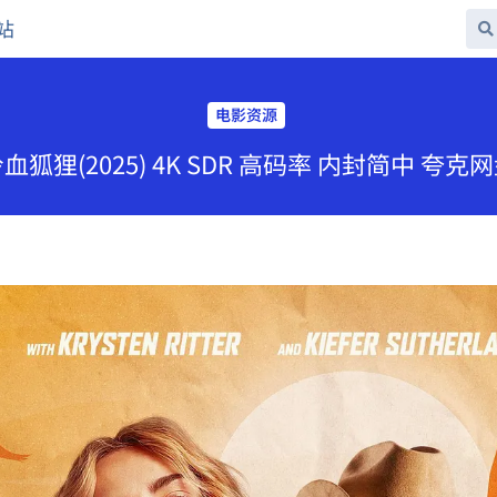
站
电影资源
狐狸(2025) 4K SDR 高码率 内封简中 夸