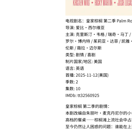
电视剧名：皇家棕榈 第二季 Palm Royal
导演: 爱比·西尔维亚
主演: 克里斯汀·韦格 / 瑞奇·马丁 /
罗尔·博内特 / 茱莉亚·达菲 / 凯雅·基伯
伦斯 / 薇拉·迈尔斯
类型: 剧情 / 喜剧
制片国家/地区: 美国
语言: 英语
首播: 2025-11-12(美国)
季数: 2
集数: 10
IMDb: tt32560925
皇家棕榈 第二季的剧情：
本剧改编自朱丽叶·麦克丹尼尔的小
高档的餐桌——棕榈滩上流社会中占
至今仍然让人困惑的问题：谁能在上