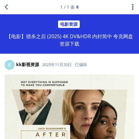
1
/
1
条
电影资源
【电影】猎杀之后 (2025) 4K DV&HDR 内封简中 夸克网盘
资源下载
kk影视资源
K
2025年11月20日
已编辑