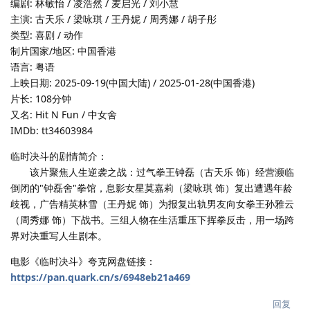
编剧: 林敏怡 / 凌浩然 / 麦启光 / 刘小慧
主演: 古天乐 / 梁咏琪 / 王丹妮 / 周秀娜 / 胡子彤
类型: 喜剧 / 动作
制片国家/地区: 中国香港
语言: 粤语
上映日期: 2025-09-19(中国大陆) / 2025-01-28(中国香港)
片长: 108分钟
又名: Hit N Fun / 中女舍
IMDb: tt34603984
临时决斗的剧情简介：
该片聚焦人生逆袭之战：过气拳王钟磊（古天乐 饰）经营濒临
倒闭的"钟磊舍"拳馆，息影女星莫嘉莉（梁咏琪 饰）复出遭遇年龄
歧视，广告精英林雪（王丹妮 饰）为报复出轨男友向女拳王孙雅云
（周秀娜 饰）下战书。三组人物在生活重压下挥拳反击，用一场跨
界对决重写人生剧本。
电影《临时决斗》夸克网盘链接：
https://pan.quark.cn/s/6948eb21a469
回复