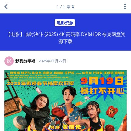
1
/
1
条
电影资源
【电影】临时决斗 (2025) 4K 高码率 DV&HDR 夸克网盘资
源下载
影视分享君
影
2025年11月22日