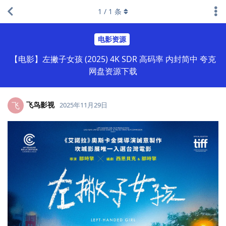
1
/
1
条
电影资源
【电影】左撇子女孩 (2025) 4K SDR 高码率 内封简中 夸克
网盘资源下载
飞鸟影视
飞
2025年11月29日