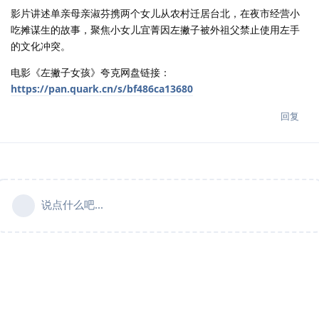
影片讲述单亲母亲淑芬携两个女儿从农村迁居台北，在夜市经营小
吃摊谋生的故事，聚焦小女儿宜菁因左撇子被外祖父禁止使用左手
的文化冲突。
电影《左撇子女孩》夸克网盘链接：
https://pan.quark.cn/s/bf486ca13680
回复
说点什么吧...