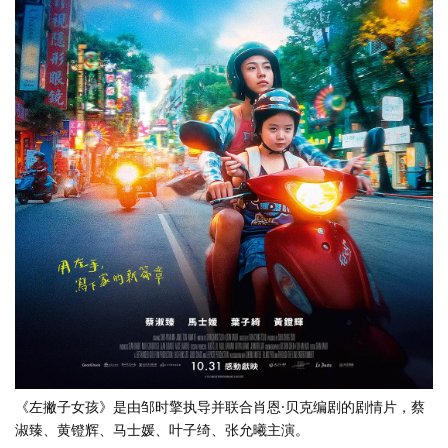
《左撇子女孩》是由邹时擎执导并联合肖恩·贝克编剧的剧情片，蔡
淑臻、黄镫辉、马士媛、叶子绮、张允曦主演。