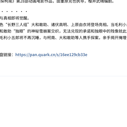
侦探柯南》第28部动画电影作品，由重原克也执导，樱井武晴编剧。
· · · · ·
与真相即将觉醒。
“长野三人组”大和敢助、诸伏高明、上原由衣将登场亮相。当毛利小
和敢助“独眼”的神秘雪崩案交织，无法兑现的承诺和独眼中的残像就此
毛利小五郎将不再沉睡，与柯南、大和敢助等人携手探案，亲手揭开掩埋
盘链接：
https://pan.quark.cn/s/16ee129cb33e