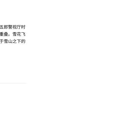
五郎警视厅时
重叠。雪花飞
于雪山之下的
回复