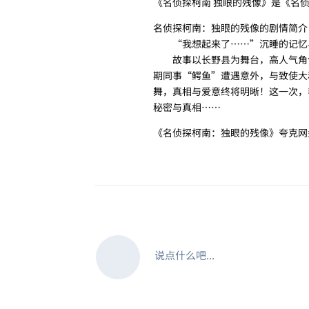
《名侦探柯南 独眼的残像》是《名
名侦探柯南：独眼的残像的剧情简介 · 
“我想起来了……”沉睡的记忆
故事以长野县为舞台，高人气角色
期同事“鳄鱼”遭遇意外，与致使大
舞，真相与爱意终将明晰！这一次，
秘密与真相……
《名侦探柯南：独眼的残像》夸克网
说点什么吧...