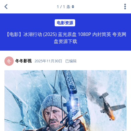
1
/
1
条
电影资源
【电影】冰湖行动 (2025) 蓝光原盘 1080P 内封简英 夸克网
盘资源下载
冬冬影视
冬
2025年11月30日
已编辑