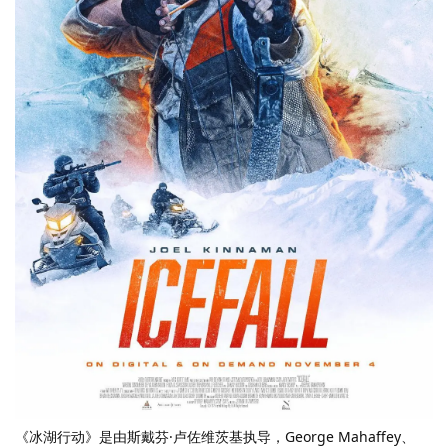
《冰湖行动》是由斯戴芬·卢佐维茨基执导，George Mahaffey、