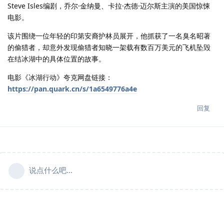
Steve Isles编剧，乔尔·金纳曼、卡拉·杰德·迈尔斯主演的美国惊悚
电影。
该片围绕一位年轻的印第安裔护林员展开，他抓获了一名臭名昭著
的偷猎者，却意外发现偷猎者知晓一架载有数百万美元的飞机坠毁
在结冰湖中的具体位置的故事。
电影《冰湖行动》夸克网盘链接：
https://pan.quark.cn/s/1a6549776a4e
回复
说点什么吧...