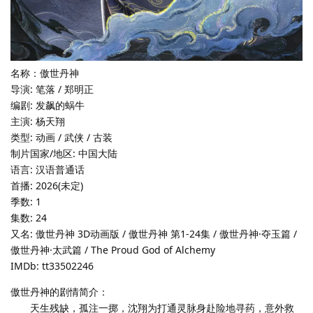
名称：傲世丹神
导演: 笔落 / 郑明正
编剧: 发飙的蜗牛
主演: 杨天翔
类型: 动画 / 武侠 / 古装
制片国家/地区: 中国大陆
语言: 汉语普通话
首播: 2026(未定)
季数: 1
集数: 24
又名: 傲世丹神 3D动画版 / 傲世丹神 第1-24集 / 傲世丹神·夺玉篇 /
傲世丹神·太武篇 / The Proud God of Alchemy
IMDb: tt33502246
傲世丹神的剧情简介：
天生残缺，孤注一掷，沈翔为打通灵脉身赴险地寻药，意外救