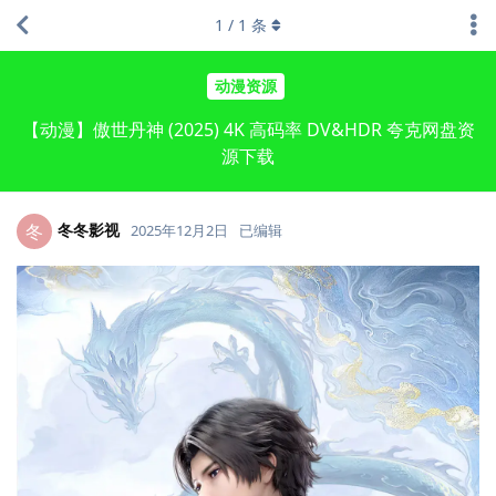
1
/
1
条
动漫资源
【动漫】傲世丹神 (2025) 4K 高码率 DV&HDR 夸克网盘资
源下载
冬冬影视
冬
2025年12月2日
已编辑