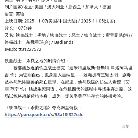
制片国家/地区: 美国 / 澳大利亚 / 新西兰 / 加拿大 / 德国
语言: 英语
上映日期: 2025-11-07(美国/中国大陆) / 2025-11-05(法国)
片长: 107分钟
又名: 铁血战士：劣地 / 铁血战士：恶土 / 铁血战士：蛮荒厮杀(港) /
终极战士：杀戮星球(台) / Badlands
IMDb: tt31227572
铁血战士：杀戮之地的剧情介绍：
被部族放逐的铁血战士德克（迪米特里厄斯·舒斯特-科洛阿马坦
吉 饰）为证明自己，孤身踏入吉纳星——这颗拥有三颗太阳、剧毒
丛林与恐怖巨兽的死亡星球。在那里，他与残破的仿生人希娅（艾
丽·范宁 饰）结成生死同盟，在危机四伏的炼狱中寻找生存之路。这
场试炼将超越狩猎本身，成为一场关乎尊严与存亡的终极考验。
《铁血战士：杀戮之地》夸克网盘链接：
https://pan.quark.cn/s/58a18f327cdc
回复