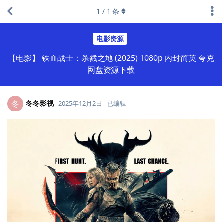
1
/
1
条
电影资源
【电影】 铁血战士：杀戮之地 (2025) 1080p 内封简英 夸克
网盘资源下载
冬冬影视
冬
2025年12月2日
已编辑