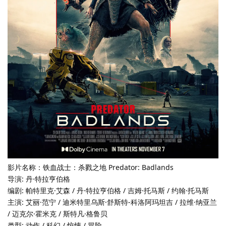
影片名称：铁血战士：杀戮之地 Predator: Badlands
导演: 丹·特拉亨伯格
编剧: 帕特里克·艾森 / 丹·特拉亨伯格 / 吉姆·托马斯 / 约翰·托马斯
主演: 艾丽·范宁 / 迪米特里乌斯·舒斯特-科洛阿玛坦吉 / 拉维·纳亚兰
/ 迈克尔·霍米克 / 斯特凡·格鲁贝
类型: 动作 / 科幻 / 惊悚 / 冒险