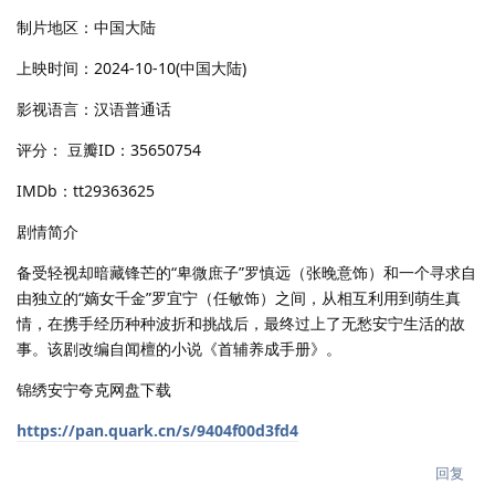
制片地区：中国大陆
上映时间：2024-10-10(中国大陆)
影视语言：汉语普通话
评分： 豆瓣ID：35650754
IMDb：tt29363625
剧情简介
备受轻视却暗藏锋芒的“卑微庶子”罗慎远（张晚意饰）和一个寻求自
由独立的“嫡女千金”罗宜宁（任敏饰）之间，从相互利用到萌生真
情，在携手经历种种波折和挑战后，最终过上了无愁安宁生活的故
事。该剧改编自闻檀的小说《首辅养成手册》。
锦绣安宁夸克网盘下载
https://pan.quark.cn/s/9404f00d3fd4
回复