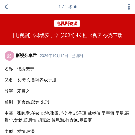
1
/
1
条
电视剧资源
[电视剧]《锦绣安宁 》(2024) 4K 杜比视界 夸克下载
影视分享君
影
2024年10月12日
已编辑
名称：锦绣安宁
又名：长街长,首辅养成手册
导演：麦贯之
编剧：莫言殇,邱婷,朱琪
主演：张晚意,任敏,此沙,张瑶,芦芳生,赵子琪,戴娇倩,吴宇恒,吴冕,高
卿尘,黄勐,董思怡,胡嘉欣,陈思澈,何鑫逸,罗殿夏
类型：爱情,古装