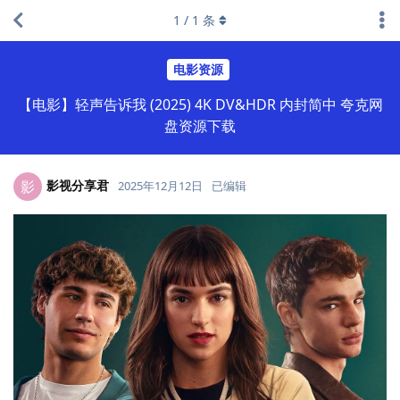
1
/
1
条
电影资源
【电影】轻声告诉我 (2025) 4K DV&HDR 内封简中 夸克网
盘资源下载
影视分享君
影
2025年12月12日
已编辑