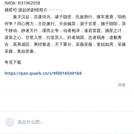
IMDb: tt31962058
捕星司·源起的剧情简介 · · · · · ·
秦灭汉起，百废待兴。诸子隐世，氏族势行。驱车逐鹿，弱肉
何争？同心携力，主臣兼行。天命赐异，源于甘星，施于阴阳，异
于静动。静者天行，缓而止争；动者袍泽，速若雷霆。捕星之计，
谋策之心。甘星入世，衍造异人。奸者祸国，忠者祸身，道貌离
合，莫再成臣。离经叛道，天下重分。采薇采薇，复始如周，采薇
采薇，复始若秦。
夸克下载
https://pan.quark.cn/s/9fd0165491b8
回复
说点什么吧...