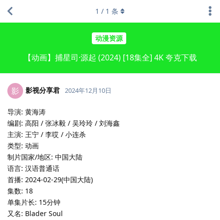
1
/
1
条
动漫资源
【动画】捕星司·源起 (2024) [18集全] 4K 夸克下载
影视分享君
影
2024年12月10日
导演: 黄海涛
编剧: 高阳 / 张冰毅 / 吴玲玲 / 刘海鑫
主演: 王宁 / 李哎 / 小连杀
类型: 动画
制片国家/地区: 中国大陆
语言: 汉语普通话
首播: 2024-02-29(中国大陆)
集数: 18
单集片长: 15分钟
又名: Blader Soul