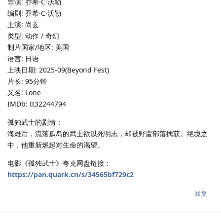
导演: 乔希·C·沃勒
编剧: 乔希·C·沃勒
主演: 尚玄
类型: 动作 / 奇幻
制片国家/地区: 美国
语言: 日语
上映日期: 2025-09(Beyond Fest)
片长: 95分钟
又名: Lone
IMDb: tt32244794
孤独武士的剧情：
海难后，流落孤岛的武士欲以死明志，却被野蛮部落擒获。绝境之
中，他重新燃起对生命的渴望。
电影《孤独武士》夸克网盘链接：
https://pan.quark.cn/s/34565bf729c2
回复