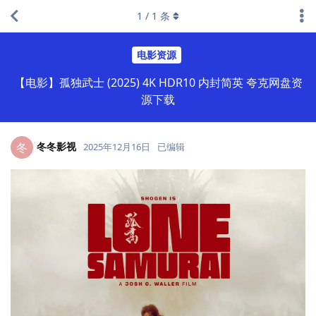
1
/
1
条
电影资源
【电影】孤独武士 (2025) 4K HDR10 内封简英 夸克网盘资
源下载
冬冬影视
冬
2025年12月16日
已编辑